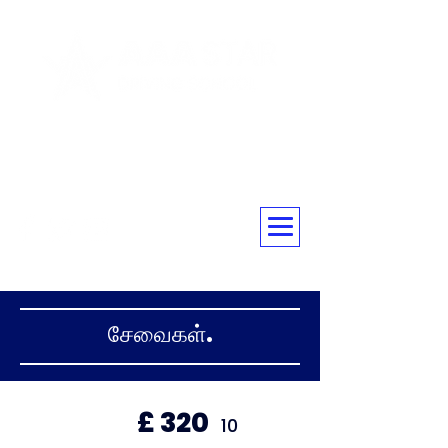
☎ 07805460170
சேவைகள்.
£ 320
10