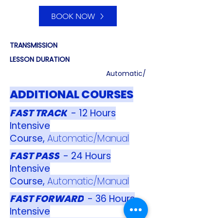
BOOK NOW
TRANSMISSION
LESSON DURATION
Automatic/
Manual
ADDITIONAL COURSES
3 hours
INSTRUCTOR
FAST TRACK
- 12 Hours
Intensive
Ganesh
Course,
Automatic/Manual
BOOK NOW
FAST PASS
- 24 Hours
Intensive
TRANSMISSION
Course,
Automatic/Manual
LESSON DURATION
FAST FORWARD
- 36 Hours
Automatic/
Intensive
Manual