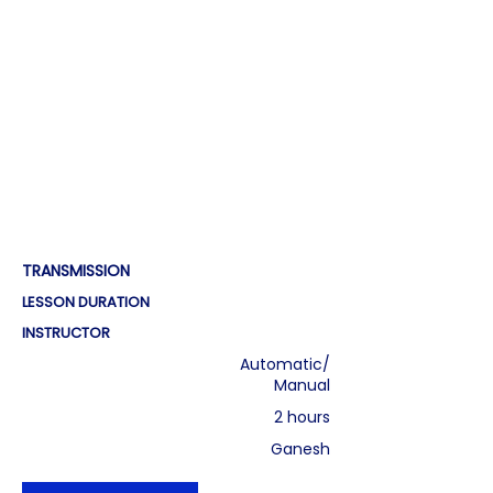
PASS பிளஸ்
TRANSMISSION
ஓட்டுநர் பயிற்சி
LESSON DURATION
£ 320
INSTRUCTOR
10
Automatic/
Manual
மணி நேரம்
2 hours
Ganesh