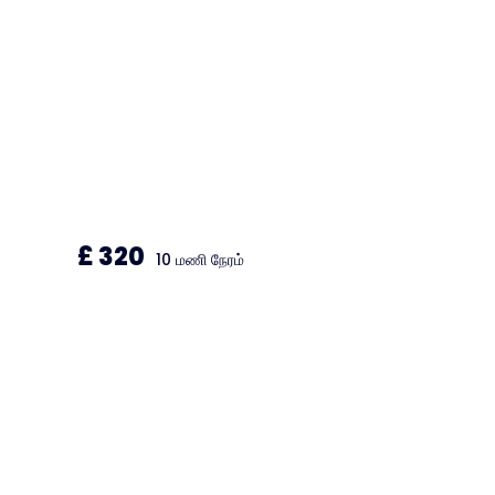
தானியங்கி தீவிரம்
ஓட்டுநர் பயிற்சி
£ 320
10 மணி நேரம்