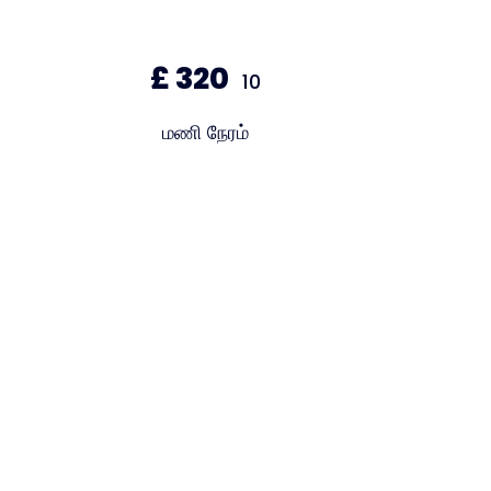
£ 320
10
மணி நேரம்
PASS பிளஸ்
ஓட்டுநர் பயிற்சி