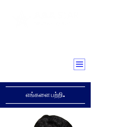
☎ 07805460170
எங்களை பற்றி.