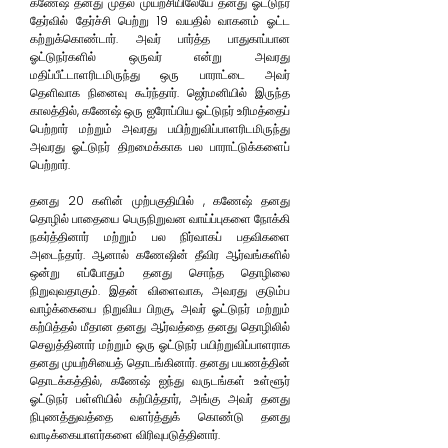
கணேஷ் தனது முதல் முயற்சியிலேயே தனது ஓட்டுநர்
தேர்வில் தேர்ச்சி பெற்று 19 வயதில் வாகனம் ஓட்ட
கற்றுக்கொண்டார். அவர் பார்த்த பாதுகாப்பான
ஓட்டுநர்களில் ஒருவர் என்று அவரது
மதிப்பீட்டாளரிடமிருந்து ஒரு பாராட்டை அவர்
தெளிவாக நினைவு கூர்ந்தார். ஜெர்மனியில் இருந்த
காலத்தில், கணேஷ் ஒரு ஐரோப்பிய ஓட்டுநர் உரிமத்தைப்
பெற்றார் மற்றும் அவரது பயிற்றுவிப்பாளரிடமிருந்து
அவரது ஓட்டுநர் திறமைக்காக பல பாராட்டுக்களைப்
பெற்றார்.
தனது 20 களின் முற்பகுதியில்
, கணேஷ் தனது
தொழில் பாதையை பெருநிறுவன வாய்ப்புகளை நோக்கி
நகர்த்தினார் மற்றும் பல நிர்வாகப் பதவிகளை
அடைந்தார். ஆனால் கணேஷின் தீவிர ஆர்வங்களில்
ஒன்று எப்போதும் தனது சொந்த தொழிலை
நிறுவுவதாகும். இதன் விளைவாக, அவரது குடும்ப
வாழ்க்கையை நிறுவிய பிறகு, அவர் ஓட்டுநர் மற்றும்
கற்பித்தல் மீதான தனது ஆர்வத்தை தனது தொழிலில்
செலுத்தினார் மற்றும் ஒரு ஓட்டுநர் பயிற்றுவிப்பாளராக
தனது முயற்சியைத் தொடங்கினார். தனது பயணத்தின்
தொடக்கத்தில், கணேஷ் ஐந்து வருடங்கள் உள்ளூர்
ஓட்டுநர் பள்ளியில் கற்பித்தார், அங்கு அவர் தனது
நிபுணத்துவத்தை வளர்த்துக் கொண்டு தனது
வாடிக்கையாளர்களை விரிவுபடுத்தினார்.