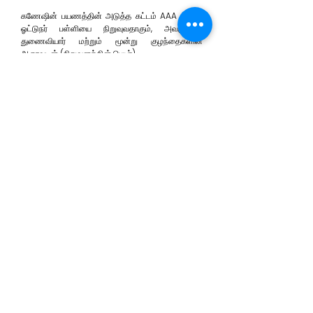
கணேஷின் பயணத்தின் அடுத்த கட்டம் AAA STAR
ஓட்டுநர் பள்ளியை நிறுவுவதாகும், அவருடைய
துணைவியார் மற்றும் மூன்று குழந்தைகளின்
ஆதரவுடன் (நிறுவனத்தின் பெயர்).
"என் உங்கள் தேர்வில் வெற்றிபெற உதவும் வகையில்
பாதுகாப்பான மற்றும் திறமையான ஓட்டுதலை மலிவு
முறையில் கற்பிப்பதே ஆர்வம். "
info.aaastardrivingschool@gmail
.com