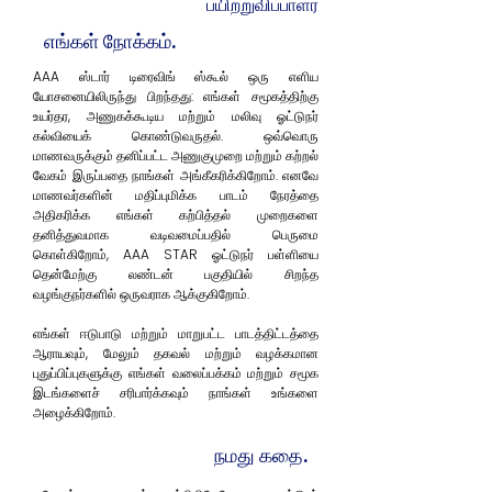
பயிற்றுவிப்பாளர்
எங்கள் நோக்கம்.
AAA ஸ்டார் டிரைவிங் ஸ்கூல் ஒரு எளிய
யோசனையிலிருந்து பிறந்தது: எங்கள் சமூகத்திற்கு
உயர்தர, அணுகக்கூடிய மற்றும் மலிவு ஓட்டுநர்
கல்வியைக் கொண்டுவருதல். ஒவ்வொரு
மாணவருக்கும் தனிப்பட்ட அணுகுமுறை மற்றும் கற்றல்
வேகம் இருப்பதை நாங்கள் அங்கீகரிக்கிறோம். எனவே
மாணவர்களின் மதிப்புமிக்க பாடம் நேரத்தை
அதிகரிக்க எங்கள் கற்பித்தல் முறைகளை
தனித்துவமாக வடிவமைப்பதில் பெருமை
கொள்கிறோம், AAA STAR ஓட்டுநர் பள்ளியை
தென்மேற்கு லண்டன் பகுதியில் சிறந்த
வழங்குநர்களில் ஒருவராக ஆக்குகிறோம்.
எங்கள் ஈடுபாடு மற்றும் மாறுபட்ட பாடத்திட்டத்தை
ஆராயவும், மேலும் தகவல் மற்றும் வழக்கமான
புதுப்பிப்புகளுக்கு எங்கள் வலைப்பக்கம் மற்றும் சமூக
இடங்களைச் சரிபார்க்கவும் நாங்கள் உங்களை
அழைக்கிறோம்.
நமது கதை.